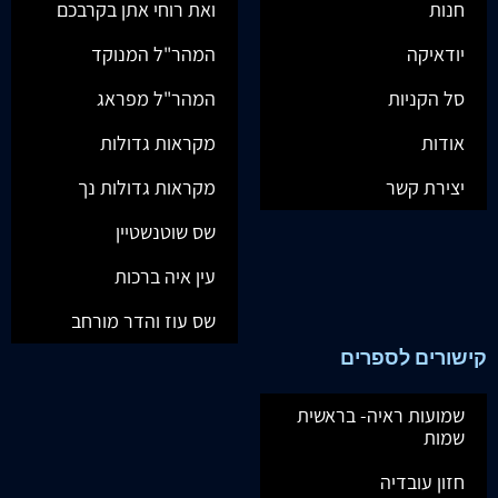
חנות
ואת רוחי אתן בקרבכם
יודאיקה
המהר"ל המנוקד
סל הקניות
המהר"ל מפראג
אודות
מקראות גדולות
יצירת קשר
מקראות גדולות נך
שס שוטנשטיין
עין איה ברכות
שס עוז והדר מורחב
קישורים לספרים
שמועות ראיה- בראשית
שמות
חזון עובדיה