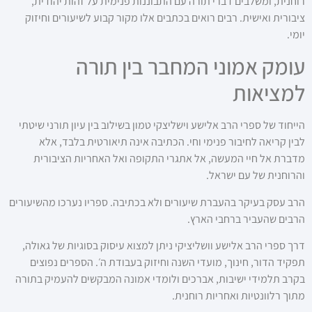
רוחנית, ומשלבים דברי תורה עם התבוננות פנימית על זהות יהודית,
ציבורית ואישית. רבים רואים בכתבים אלו מקור קבוע לשיעורים וחיזוק
יומי.
עומק אמוני המחבר בין תורה
למציאות
הייחוד של ספרי הרב אלישע וישליצקי טמון בשילוב בין עיון תורני שיטתי
לבין קריאה לחיבור פנימי וחי. הכתיבה אינה תיאורטית בלבד, אלא
מדברת אל חיי המעשה, אל אתגרי התקופה ואל האחריות הציבורית
והרוחנית של עם ישראל.
הרב עסק בעיקר בהעברת שיעורים ולא בכתיבה. ספריו נערכו מהשיעורים
הרבים שהעביר ברחבי הארץ.
דרך ספרי הרב אלישע וושליציקי ניתן למצוא עיסוק בסוגיות של גאולה,
תפקיד הדור, חינוך, מועדי השנה וחיזוק בעבודת ה׳. הספרים נפוצים
בקרב תלמידי ישיבות, אברכים ולומדי אמונה המבקשים להעמיק בתורה
מתוך רלוונטיות ואחריות רוחנית.