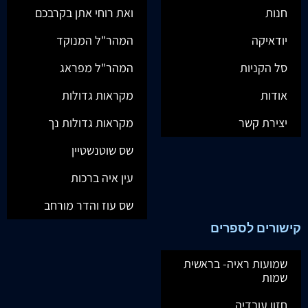
חנות
ואת רוחי אתן בקרבכם
יודאיקה
המהר"ל המנוקד
סל הקניות
המהר"ל מפראג
אודות
מקראות גדולות
יצירת קשר
מקראות גדולות נך
שס שוטנשטיין
עין איה ברכות
שס עוז והדר מורחב
קישורים לספרים
שמועות ראיה- בראשית
שמות
חזון עובדיה