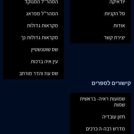
יודאיקה
המהר"ל המנוקד
סל הקניות
המהר"ל מפראג
אודות
מקראות גדולות
יצירת קשר
מקראות גדולות נך
שס שוטנשטיין
עין איה ברכות
שס עוז והדר מורחב
קישורים לספרים
שמועות ראיה- בראשית
שמות
חזון עובדיה
מדרש רבה-ה כרכים