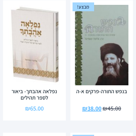
מבצע!
בנפש התורה-פרקים א-ה
נפלאה אהבתך- ביאור
לספר תהילים
₪
65.00
₪
38.00
₪
45.00