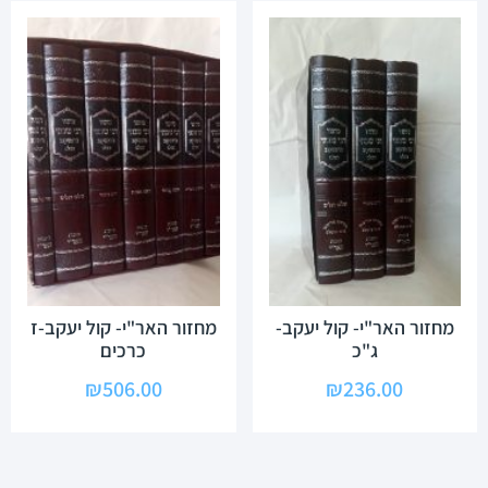
מחזור האר"י- קול יעקב-
מחזור האר"י- קול יעקב-ז
ג"כ
כרכים
₪
506.00
₪
236.00