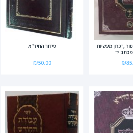
פור ,זכרון מעשיות
סידור החיד"א
 מכתב יד
₪
50.00
₪
85