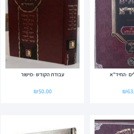
ים -החיד"א
עבודת הקודש -מישור
₪
50.00
₪
63