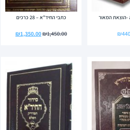
 -הוצאת המאור
כתבי החיד"א – 28 כרכים
₪
1,350.00
₪
1,450.00
₪
440