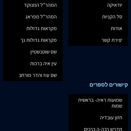
יודאיקה
המהר"ל המנוקד
סל הקניות
המהר"ל מפראג
אודות
מקראות גדולות
יצירת קשר
מקראות גדולות נך
שס שוטנשטיין
עין איה ברכות
שס עוז והדר מורחב
קישורים לספרים
שמועות ראיה- בראשית
שמות
חזון עובדיה
מדרש רבה-ה כרכים