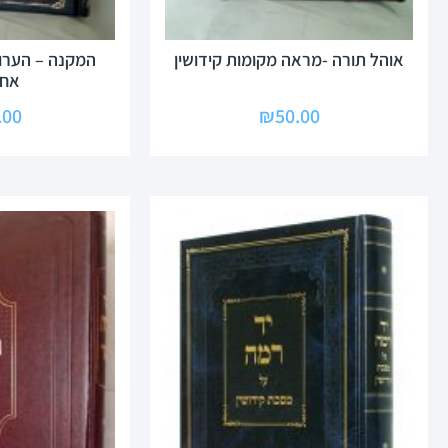
אוהל תורה -מראה מקומות קידושין
המקנה – הערו
אחר
.00
₪
50.00