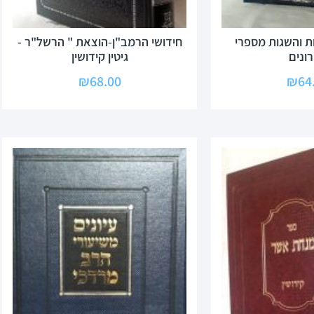
ת והשגות מספרי
חידושי הרמב"ן-הוצאת " הרשל"ר -
ונים
גיטין קידושין
₪
68.00
₪
64