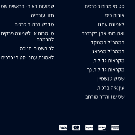
סט מי מרום כ כרכים
שמועות ראיה- בראשית שמו
אורות כיס
חזון עובדיה
לאמונת עתנו
מדרש רבה-ה כרכים
ואת רוחי אתן בקרבכם
מי מרום א- לשמונה פרקים
להרמבם
המהר"ל המנוקד
לב השמים-חנוכה
המהר"ל מפראג
לאמונת עתנו-סט חי כרכים
מקראות גדולות
מקראות גדולות נך
שס שוטנשטיין
עין איה ברכות
שס עוז והדר מורחב