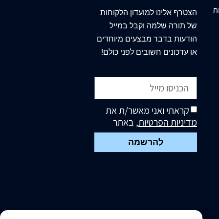
מסכת ברכות ראשונים
ת
הצטרף
אלינו
למועדון הלקוחות
ואחרונים
של תורה שלמה וקבל במייל
מסכת גיטין - ראשונים
הודעות בדבר מבצעים מיוחדים
ואחרונים
או עדכונים חשובים לפני כולם!
מסכת חולין ראשונים
ואחרונים
מסכת יבמות - ראשונים
ואחרונים
מסכת כתובות -ראשונים
קראתי ואני מאשר/ת את
ואחרונים
מדיניות הפרטיות
, באתר
מסכת נדרים -ראשונים
להרשמה
ואחרונים
מסכת סנהדרין -ראשונים
ואחרונים
מסכת פסחים -ראשונים
ואחרונים
מסכת קידושין - ראשונים