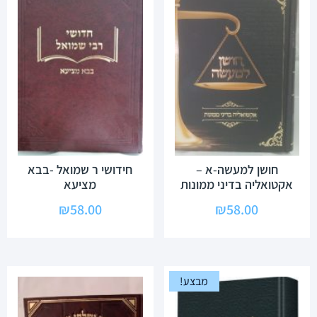
חושן למעשה-א –
חידושי ר שמואל -בבא
אקטואליה בדיני ממונות
מציעא
₪
58.00
₪
58.00
מבצע!