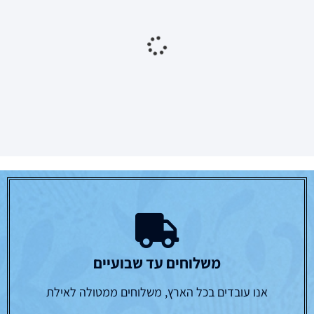
משניות כיס ו"כ – הוצאת
משנת המשנה-חידושים
מיר
על הש"ס
₪
150.00
₪
320.00
₪
108.00