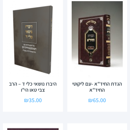
הגדת החיד"א -עם ליקוטי
היברו נושאי כלי ד – הרב
החיד"א
צבי טאו הי"ו
₪
35.00
₪
65.00