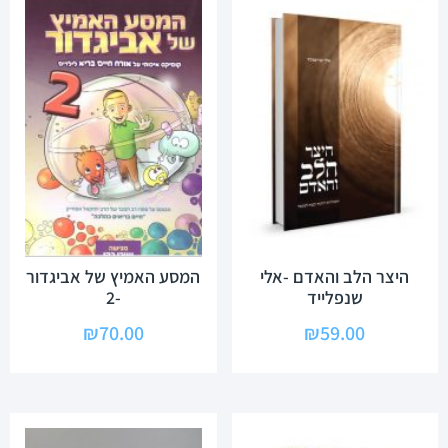
היצר הלב והאדם -אלי
המסע האמיץ של אביגדור
שנפלייד
-2
₪
70.00
₪
59.00