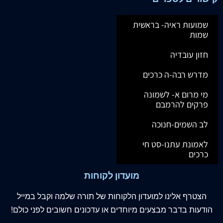
ספר הישר- לרבנו תם –
עין יעקוב –
עם חלק החידושים
₪
620.00
₪
710.00
₪
75.00