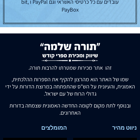
סידור כוונת הלב – ליום
סידורו של הרש"ש –
חול שבת תהילים p.u
מכתב ידו
₪
120.00
₪
125.00