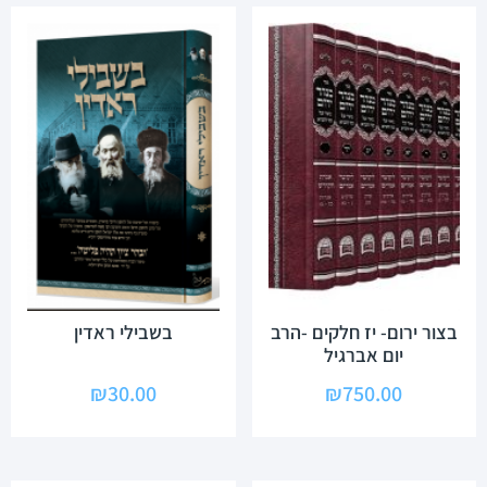
בצור ירום- יז חלקים -הרב
בשבילי ראדין
יום אברגיל
₪
30.00
₪
750.00