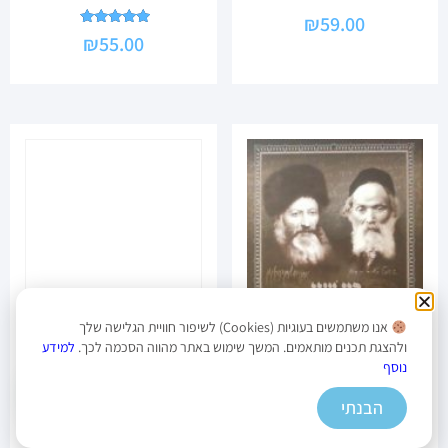
₪
59.00
דורג
₪
55.00
5.00
מתוך 5
בנין התורה לדורות
₪
30.00
אנו משתמשים בעוגיות (Cookies) לשיפור חוויית הגלישה שלך
ולהצגת תכנים מותאמים. המשך שימוש באתר מהווה הסכמה לכך.
למידע
1
נוסף
הבנתי
בין שני כהנים גדולים