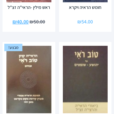
חומש הראיה ויקרא
ראש מילין -הראי"ה זצ"ל
₪
40.00
₪
50.00
₪
54.00
מבצע!