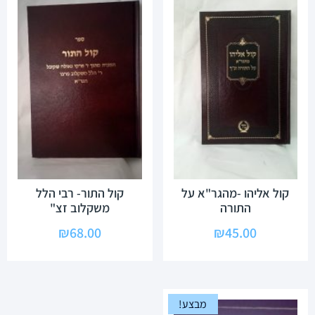
קול אליהו -מהגר"א על
קול התור- רבי הלל
התורה
משקלוב זצ"
₪
68.00
₪
45.00
מבצע!