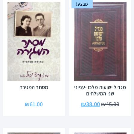
מבצע!
מגדיל ישועות מלכו -ענייני
מסתר המגירה
שני המשלחים
₪
61.00
₪
38.00
₪
45.00