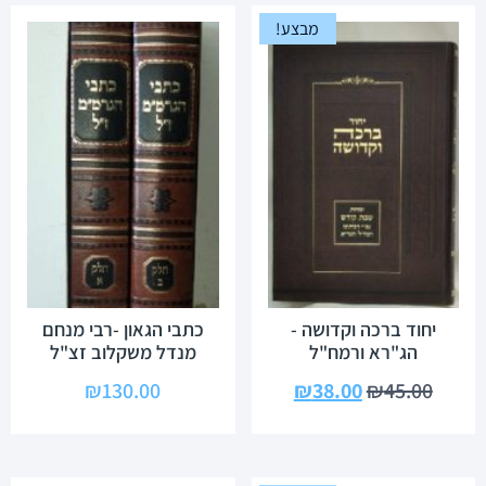
מבצע!
יחוד ברכה וקדושה -
כתבי הגאון -רבי מנחם
הג"רא ורמח"ל
מנדל משקלוב זצ"ל
₪
130.00
₪
38.00
₪
45.00