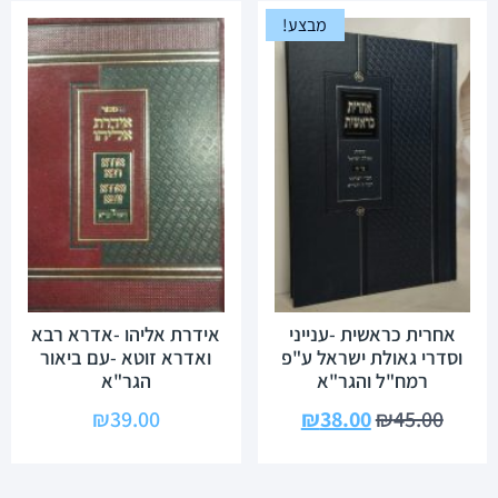
מבצע!
אחרית כראשית -ענייני
אידרת אליהו -אדרא רבא
וסדרי גאולת ישראל ע"פ
ואדרא זוטא -עם ביאור
רמח"ל והגר"א
הגר"א
₪
39.00
₪
38.00
₪
45.00