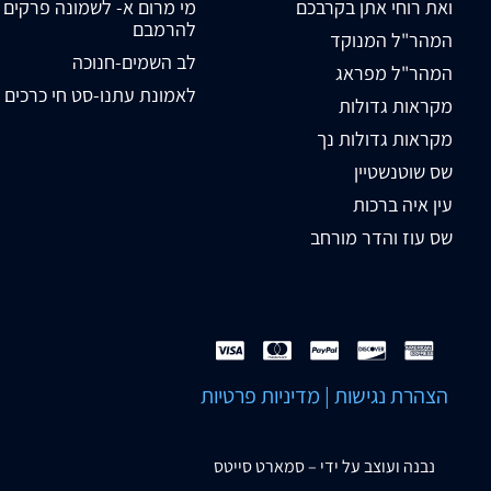
ואת רוחי אתן בקרבכם
מי מרום א- לשמונה פרקים
להרמבם
המהר"ל המנוקד
לב השמים-חנוכה
המהר"ל מפראג
לאמונת עתנו-סט חי כרכים
מקראות גדולות
מקראות גדולות נך
שס שוטנשטיין
עין איה ברכות
שס עוז והדר מורחב
הצהרת נגישות
|
מדיניות פרטיות
נבנה ועוצב על ידי –
סמארט סייטס