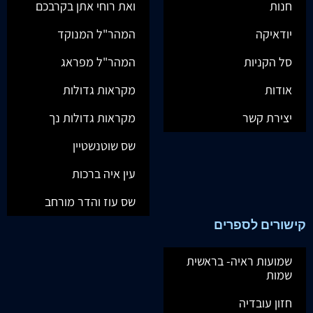
חנות
ואת רוחי אתן בקרבכם
יודאיקה
המהר"ל המנוקד
סל הקניות
המהר"ל מפראג
אודות
מקראות גדולות
יצירת קשר
מקראות גדולות נך
שס שוטנשטיין
עין איה ברכות
שס עוז והדר מורחב
קישורים לספרים
שמועות ראיה- בראשית
שמות
חזון עובדיה