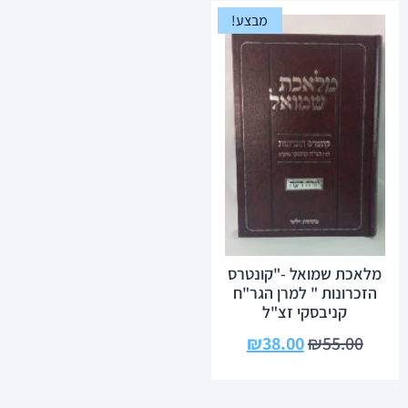
מבצע!
מלאכת שמואל -"קונטרס
הזכרונות " למרן הגר"ח
קניבסקי זצ"ל
₪
38.00
₪
55.00