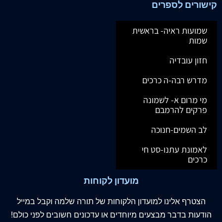
רגעים של חינוך
שיחות הרציה מועדים א -
ראש השנה-פורים
₪
52.00
₪
60.00
₪
15.00
₪
20.00
No more items to display