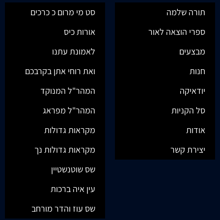
על התשועות- חנוכה
פסקי תושבות חלק ו
ופורים
₪
46.00
₪
65.00
מבצע!
מבצע!