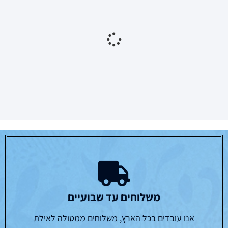
נטעי גבריאל -הלכות
נטעי גבריאל הלכות חנוכה
חנוכה -טל ומטר , עשרה
בטבת , ימי השובבים
₪
62.00
₪
65.00