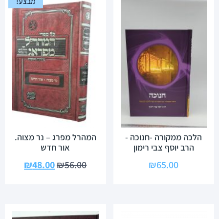
מבצע!
הלכה ממקורה -חנוכה -
המהרל מפרג – נר מצוה.
הרב יוסף צבי רימון
אור חדש
₪
48.00
₪
56.00
₪
65.00