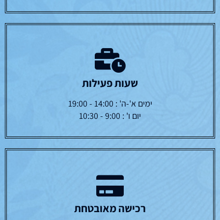
נר ציון – חשון, כסליו,
נר ציון – שבט, ברכת
טבת, חנוכה
הפירות, תעניות, שובבים
₪
45.00
₪
45.00