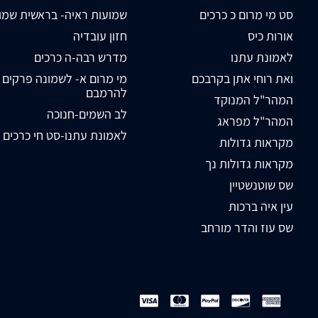
סט מי מרום כ כרכים
שמועות ראיה- בראשית שמו
אורות כיס
חזון עובדיה
לאמונת עתנו
מדרש רבה-ה כרכים
ואת רוחי אתן בקרבכם
מי מרום א- לשמונה פרקים
להרמבם
המהר"ל המנוקד
לב השמים-חנוכה
המהר"ל מפראג
לאמונת עתנו-סט חי כרכים
מקראות גדולות
מקראות גדולות נך
שס שוטנשטיין
עין איה ברכות
שס עוז והדר מורחב