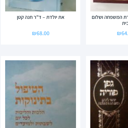
ת המשפחה ושלום
את יולדת – ד"ר חנה קטן
ית
₪
68.00
₪
64