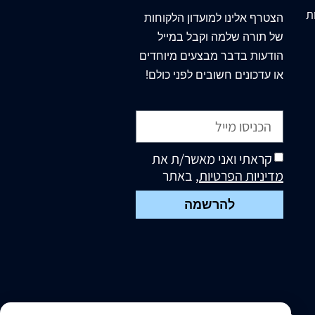
מסכת ברכות ראשונים
ת
הצטרף
אלינו
למועדון הלקוחות
ואחרונים
של תורה שלמה וקבל במייל
מסכת גיטין - ראשונים
הודעות בדבר מבצעים מיוחדים
ואחרונים
או עדכונים חשובים לפני כולם!
מסכת חולין ראשונים
ואחרונים
מסכת יבמות - ראשונים
ואחרונים
מסכת כתובות -ראשונים
קראתי ואני מאשר/ת את
ואחרונים
מדיניות הפרטיות
, באתר
מסכת נדרים -ראשונים
להרשמה
ואחרונים
מסכת סנהדרין -ראשונים
ואחרונים
מסכת פסחים -ראשונים
ואחרונים
מסכת קידושין - ראשונים