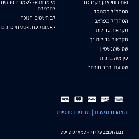
ואת רוחי אתן בקרבכם
מי מרום א- לשמונה פרקים
להרמבם
המהר"ל המנוקד
לב השמים-חנוכה
המהר"ל מפראג
לאמונת עתנו-סט חי כרכים
מקראות גדולות
מקראות גדולות נך
שס שוטנשטיין
עין איה ברכות
שס עוז והדר מורחב
הצהרת נגישות
|
מדיניות פרטיות
נבנה ועוצב על ידי –
סמארט סייטס