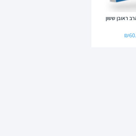
רב ראובן ששון
₪
60