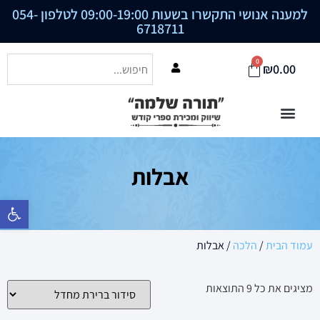
למענה אנושי התקשרו בשעות 09:00-19:00 לטלפון
054-
6718711
0
₪
0.00
אבלות
פתח סרגל נ
עמוד הבית
/
הלכה
/ אבלות
מציגים את כל ⁦9⁩ התוצאות