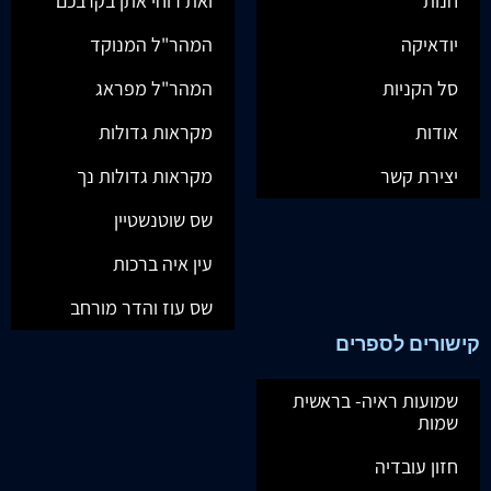
חנות
ואת רוחי אתן בקרבכם
יודאיקה
המהר"ל המנוקד
סל הקניות
המהר"ל מפראג
אודות
מקראות גדולות
יצירת קשר
מקראות גדולות נך
שס שוטנשטיין
עין איה ברכות
שס עוז והדר מורחב
קישורים לספרים
שמועות ראיה- בראשית
שמות
חזון עובדיה