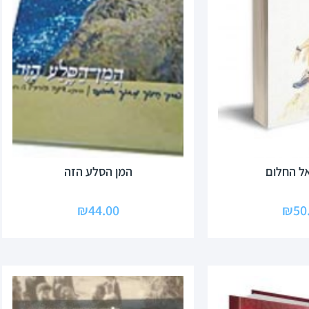
ל החלום
המן הסלע הזה
₪
44.00
₪
50