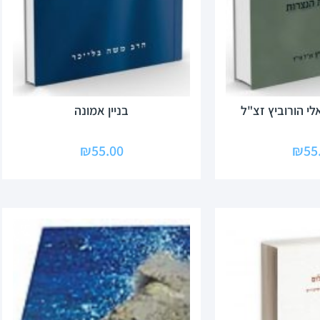
לי הורוביץ זצ"ל
בניין אמונה
₪
55.00
₪
55