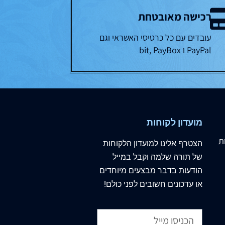
הריון ולידה
רכישה מאובטחת
השקפה/מחשבה
עובדים עם כל כרטיסי האשראי וגם
זוגיות
PayPal ו bit, PayBox
חברה ומדינה
חגים
חומשים סידורים ותנ"כים
חוק לישראל - סטים שונים
חינוך ילדים
חכמי ארם צובא- ספרים
מועדון לקוחות
ושותים
ת
הצטרף
אלינו
למועדון הלקוחות
טעמי המצוות -פרטי
של תורה שלמה וקבל במייל
המצוות
הודעות בדבר מבצעים מיוחדים
יודאיקה
או עדכונים חשובים לפני כולם!
יורה דעה- ספרים בנושא
ילקוט יוסף-ספרי הרב
יצחק יוסף