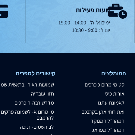
שעות פעילות
ימים א'-ה' : 14:00 - 19:00
יום ו' : 9:00 - 10:30
המומלצים
קישורים לספרים
סט מי מרום כ כרכים
שמועות ראיה- בראשית שמו
אורות כיס
חזון עובדיה
לאמונת עתנו
מדרש רבה-ה כרכים
ואת רוחי אתן בקרבכם
מי מרום א- לשמונה פרקים
להרמבם
המהר"ל המנוקד
לב השמים-חנוכה
המהר"ל מפראג