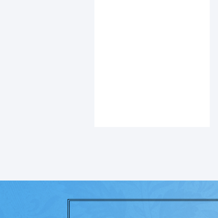
המקדש והר הבית
הסטוריה יהודית
הרב אברהם ווסרמן
הרב ברוך רוזנבלום
שליט"א
הרב דן האוזר
הרב זאב סטונטלביץ
הרב זילברשטיין
הרב זמיר כהן
הרב יגאל לוונשטיון
הרב יהודה עמיטל
הרב יונתן זקס ז"ל
הרב יצחק גינזבורג
הרב שג"ר כתבים
הרב שמואל זעפרני
הרבנית ימימה מזרחי
שליט"א