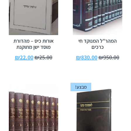
המהר"ל המנוקד חי
אורות כיס – מהדורת
כרכים
מוסד ישן מתוקנת
₪
22.00
₪
25.00
₪
830.00
₪
950.00
מבצע!