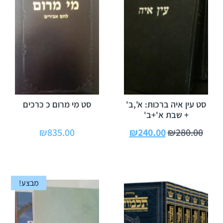
סט עין איה ברכות: א',ב'
סט מי מרום כ כרכים
+ שבת א'+ב'
₪
835.00
₪
240.00
₪
280.00
מבצע!