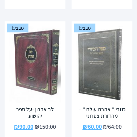
מבצע!
מבצע!
כוזרי " אהבת עולם " –
לב אהרון -על ספר
מהדורת צפרוני
יהושוע
₪
90.00
₪
150.00
₪
60.00
₪
64.00