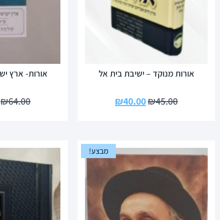
אורות מנוקד – ישיבת בית אל
אורות- ארץ י
₪
64.00
₪
40.00
₪
45.00
מבצע!