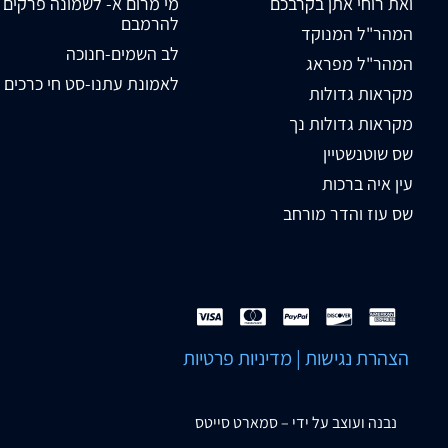
ואת רוחי אתן בקרבכם
מי מרום א- לשמונה פרקים
להרמבם
המהר"ל המנוקד
לב השמים-חנוכה
המהר"ל מפראג
לאמונת עתנו-סט חי כרכים
מקראות גדולות
מקראות גדולות נך
שס שוטנשטיין
עין איה ברכות
שס עוז והדר מורחב
הצהרת נגישות
|
מדיניות פרטיות
נבנה ועוצב על ידי –
סמארט סייטס