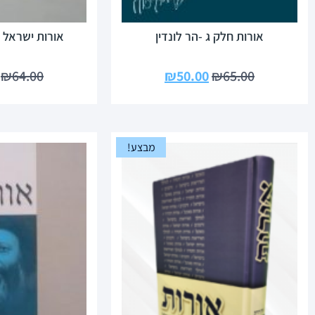
אורות חלק ג -הר לונדין
אורות ישראל 
₪
64.00
₪
50.00
₪
65.00
מבצע!