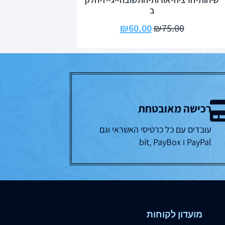
ב
₪
60.00
₪
75.00
רכישה מאובטחת
עובדים עם כל כרטיסי האשראי וגם
PayPal ו bit, PayBox
מועדון לקוחות