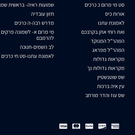
סט מי מרום כ כרכים
שמועות ראיה- בראשית שמו
אורות כיס
חזון עובדיה
לאמונת עתנו
מדרש רבה-ה כרכים
ואת רוחי אתן בקרבכם
מי מרום א- לשמונה פרקים
להרמבם
המהר"ל המנוקד
לב השמים-חנוכה
המהר"ל מפראג
לאמונת עתנו-סט חי כרכים
מקראות גדולות
מקראות גדולות נך
שס שוטנשטיין
עין איה ברכות
שס עוז והדר מורחב