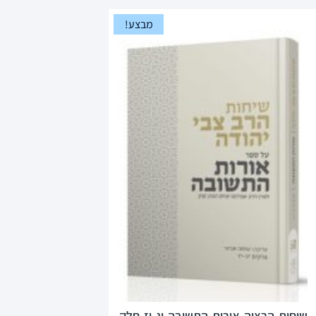
מבצע!
שיחות-הרציה-אורות-התשובה-יג-יז-חלק