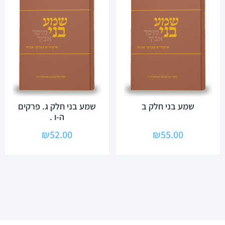
שמע בני חלק ב
שמע בני חלק ג. פרקים
ה-ו .
₪
52.00
₪
55.00