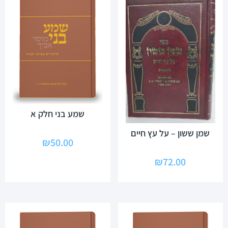
שמע בני חלק א
שמן ששון – על עץ חיים
₪
50.00
₪
72.00